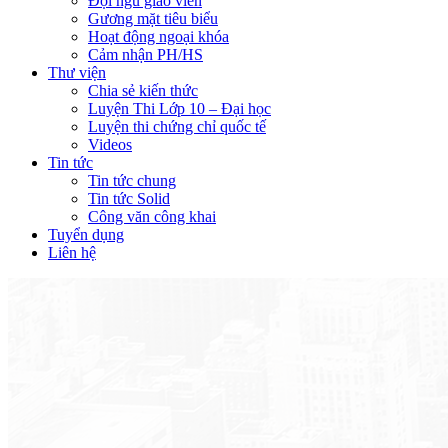
Đội ngũ giáo viên
Gương mặt tiêu biểu
Hoạt động ngoại khóa
Cảm nhận PH/HS
Thư viện
Chia sẻ kiến thức
Luyện Thi Lớp 10 – Đại học
Luyện thi chứng chỉ quốc tế
Videos
Tin tức
Tin tức chung
Tin tức Solid
Công văn công khai
Tuyển dụng
Liên hệ