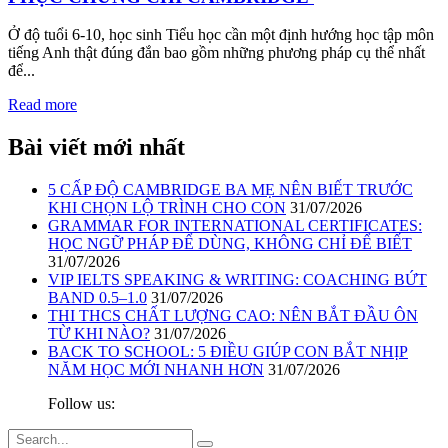
Ở độ tuổi 6-10, học sinh Tiểu học cần một định hướng học tập môn
tiếng Anh thật đúng đắn bao gồm những phương pháp cụ thể nhất
để...
Read more
Bài viết mới nhất
5 CẤP ĐỘ CAMBRIDGE BA MẸ NÊN BIẾT TRƯỚC
KHI CHỌN LỘ TRÌNH CHO CON
31/07/2026
GRAMMAR FOR INTERNATIONAL CERTIFICATES:
HỌC NGỮ PHÁP ĐỂ DÙNG, KHÔNG CHỈ ĐỂ BIẾT
31/07/2026
VIP IELTS SPEAKING & WRITING: COACHING BỨT
BAND 0.5–1.0
31/07/2026
THI THCS CHẤT LƯỢNG CAO: NÊN BẮT ĐẦU ÔN
TỪ KHI NÀO?
31/07/2026
BACK TO SCHOOL: 5 ĐIỀU GIÚP CON BẮT NHỊP
NĂM HỌC MỚI NHANH HƠN
31/07/2026
Follow us: