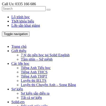
Call Us:
0335 166 686
Lộ trình học
Thời khóa biểu
Lớp sắp khai giảng
Toggle navigation
Trang chủ
Giới thiệu
7 lý do nên học tại Solid English
Tầm nhìn – Sứ mệnh
Các lớp học
Tiếng Anh Tiểu học
Tiếng Anh THCS
Tiếng Anh THPT
Luyện thi IELTS
Luyện thi Chuyên Anh – Song Bằng
Sự kiện
Sự kiện sắp diễn ra
Tất cả sự kiện
Solid-ers