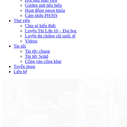
Đội ngũ giáo viên
Gương mặt tiêu biểu
Hoạt động ngoại khóa
Cảm nhận PH/HS
Thư viện
Chia sẻ kiến thức
Luyện Thi Lớp 10 – Đại học
Luyện thi chứng chỉ quốc tế
Videos
Tin tức
Tin tức chung
Tin tức Solid
Công văn công khai
Tuyển dụng
Liên hệ