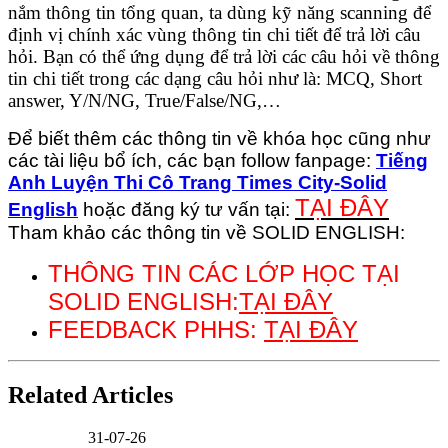
nắm thông tin tổng quan, ta dùng kỹ năng scanning để
định vị chính xác vùng thông tin chi tiết để trả lời câu
hỏi. Bạn có thể ứng dụng để trả lời các câu hỏi về thông
tin chi tiết trong các dạng câu hỏi như là: MCQ, Short
answer, Y/N/NG, True/False/NG,…
Để biết thêm các thông tin về khóa học cũng như
các tài liệu bổ ích, các bạn follow fanpage:
Tiếng
Anh Luyện Thi Cô Trang Times City-Solid
TẠI ĐÂY
English
hoặc đăng ký tư vấn tại:
Tham khảo các thông tin về SOLID ENGLISH:
THÔNG TIN CÁC LỚP HỌC TẠI
SOLID ENGLISH:
TẠI ĐÂY
FEEDBACK PHHS:
TẠI ĐÂY
Related Articles
31-07-26