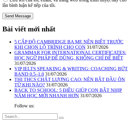
lần bình luận kế tiếp của tôi.
Bài viết mới nhất
5 CẤP ĐỘ CAMBRIDGE BA MẸ NÊN BIẾT TRƯỚC
KHI CHỌN LỘ TRÌNH CHO CON
31/07/2026
GRAMMAR FOR INTERNATIONAL CERTIFICATES:
HỌC NGỮ PHÁP ĐỂ DÙNG, KHÔNG CHỈ ĐỂ BIẾT
31/07/2026
VIP IELTS SPEAKING & WRITING: COACHING BỨT
BAND 0.5–1.0
31/07/2026
THI THCS CHẤT LƯỢNG CAO: NÊN BẮT ĐẦU ÔN
TỪ KHI NÀO?
31/07/2026
BACK TO SCHOOL: 5 ĐIỀU GIÚP CON BẮT NHỊP
NĂM HỌC MỚI NHANH HƠN
31/07/2026
Follow us: