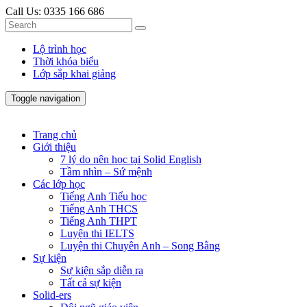
Call Us:
0335 166 686
Lộ trình học
Thời khóa biểu
Lớp sắp khai giảng
Toggle navigation
Trang chủ
Giới thiệu
7 lý do nên học tại Solid English
Tầm nhìn – Sứ mệnh
Các lớp học
Tiếng Anh Tiểu học
Tiếng Anh THCS
Tiếng Anh THPT
Luyện thi IELTS
Luyện thi Chuyên Anh – Song Bằng
Sự kiện
Sự kiện sắp diễn ra
Tất cả sự kiện
Solid-ers