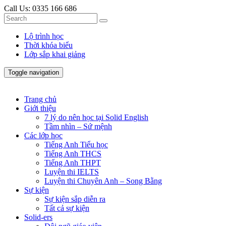
Call Us:
0335 166 686
Lộ trình học
Thời khóa biểu
Lớp sắp khai giảng
Toggle navigation
Trang chủ
Giới thiệu
7 lý do nên học tại Solid English
Tầm nhìn – Sứ mệnh
Các lớp học
Tiếng Anh Tiểu học
Tiếng Anh THCS
Tiếng Anh THPT
Luyện thi IELTS
Luyện thi Chuyên Anh – Song Bằng
Sự kiện
Sự kiện sắp diễn ra
Tất cả sự kiện
Solid-ers