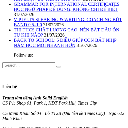
GRAMMAR FOR INTERNATIONAL CERTIFICATES:
HỌC NGỮ PHÁP ĐỂ DÙNG, KHÔNG CHỈ ĐỂ BIẾT
31/07/2026
VIP IELTS SPEAKING & WRITING: COACHING BỨT
BAND 0.5–1.0
31/07/2026
THI THCS CHẤT LƯỢNG CAO: NÊN BẮT ĐẦU ÔN
TỪ KHI NÀO?
31/07/2026
BACK TO SCHOOL: 5 ĐIỀU GIÚP CON BẮT NHỊP
NĂM HỌC MỚI NHANH HƠN
31/07/2026
Follow us:
Liên hệ
Trung tâm tiếng Anh Solid English
CS P1: Shop 01, Park 1, KĐT Park Hill, Times City
CS Minh Khai: Số 04 - Lô TT2B (khu liền kề Times City) - Ngõ 622
Minh Khai