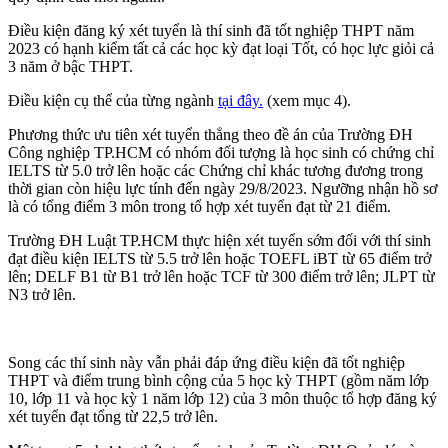
Điều kiện đăng ký xét tuyển là thí sinh đã tốt nghiệp THPT năm
2023 có hạnh kiểm tất cả các học kỳ đạt loại Tốt, có học lực giỏi cả
3 năm ở bậc THPT.
Điều kiện cụ thể của từng ngành
tại đây.
(xem mục 4).
Phương thức ưu tiên xét tuyển thẳng theo đề án của Trường ĐH
Công nghiệp TP.HCM có nhóm đối tượng là học sinh có chứng chỉ
IELTS từ 5.0 trở lên hoặc các Chứng chỉ khác tương đương trong
thời gian còn hiệu lực tính đến ngày 29/8/2023. Ngưỡng nhận hồ sơ
là có tổng điểm 3 môn trong tổ hợp xét tuyển đạt từ 21 điểm.
Trường ĐH Luật TP.HCM thực hiện xét tuyển sớm đối với thí sinh
đạt điều kiện IELTS từ 5.5 trở lên hoặc TOEFL iBT từ 65 điểm trở
lên; DELF B1 từ B1 trở lên hoặc TCF từ 300 điểm trở lên; JLPT từ
N3 trở lên.
Song các thí sinh này vẫn phải đáp ứng điều kiện đã tốt nghiệp
THPT và điểm trung bình cộng của 5 học kỳ THPT (gồm năm lớp
10, lớp 11 và học kỳ 1 năm lớp 12) của 3 môn thuộc tổ hợp đăng ký
xét tuyển đạt tổng từ 22,5 trở lên.