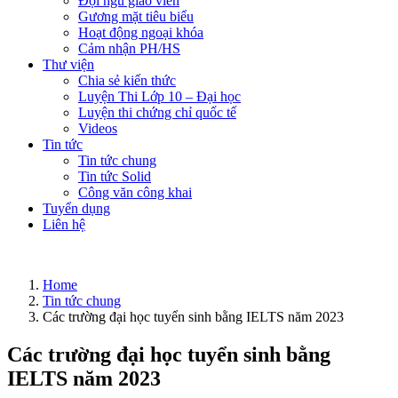
Đội ngũ giáo viên
Gương mặt tiêu biểu
Hoạt động ngoại khóa
Cảm nhận PH/HS
Thư viện
Chia sẻ kiến thức
Luyện Thi Lớp 10 – Đại học
Luyện thi chứng chỉ quốc tế
Videos
Tin tức
Tin tức chung
Tin tức Solid
Công văn công khai
Tuyển dụng
Liên hệ
Home
Tin tức chung
Các trường đại học tuyển sinh bằng IELTS năm 2023
Các trường đại học tuyển sinh bằng
IELTS năm 2023