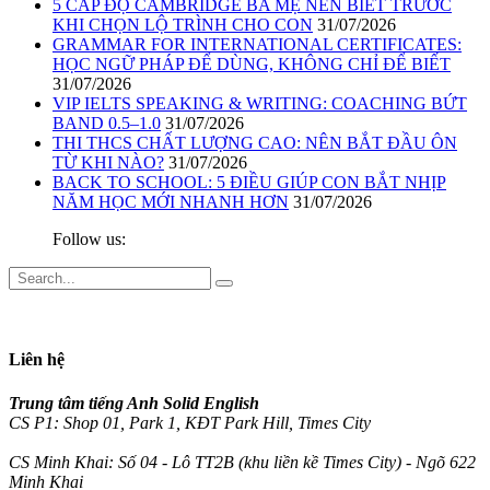
5 CẤP ĐỘ CAMBRIDGE BA MẸ NÊN BIẾT TRƯỚC
KHI CHỌN LỘ TRÌNH CHO CON
31/07/2026
GRAMMAR FOR INTERNATIONAL CERTIFICATES:
HỌC NGỮ PHÁP ĐỂ DÙNG, KHÔNG CHỈ ĐỂ BIẾT
31/07/2026
VIP IELTS SPEAKING & WRITING: COACHING BỨT
BAND 0.5–1.0
31/07/2026
THI THCS CHẤT LƯỢNG CAO: NÊN BẮT ĐẦU ÔN
TỪ KHI NÀO?
31/07/2026
BACK TO SCHOOL: 5 ĐIỀU GIÚP CON BẮT NHỊP
NĂM HỌC MỚI NHANH HƠN
31/07/2026
Follow us:
Liên hệ
Trung tâm tiếng Anh Solid English
CS P1: Shop 01, Park 1, KĐT Park Hill, Times City
CS Minh Khai: Số 04 - Lô TT2B (khu liền kề Times City) - Ngõ 622
Minh Khai