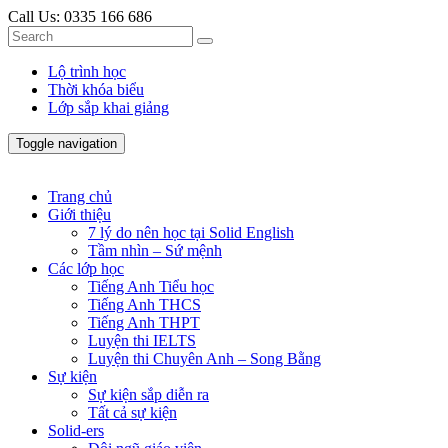
Call Us:
0335 166 686
Lộ trình học
Thời khóa biểu
Lớp sắp khai giảng
Toggle navigation
Trang chủ
Giới thiệu
7 lý do nên học tại Solid English
Tầm nhìn – Sứ mệnh
Các lớp học
Tiếng Anh Tiểu học
Tiếng Anh THCS
Tiếng Anh THPT
Luyện thi IELTS
Luyện thi Chuyên Anh – Song Bằng
Sự kiện
Sự kiện sắp diễn ra
Tất cả sự kiện
Solid-ers