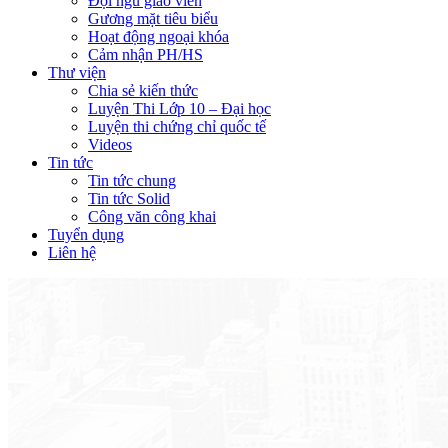
Đội ngũ giáo viên
Gương mặt tiêu biểu
Hoạt động ngoại khóa
Cảm nhận PH/HS
Thư viện
Chia sẻ kiến thức
Luyện Thi Lớp 10 – Đại học
Luyện thi chứng chỉ quốc tế
Videos
Tin tức
Tin tức chung
Tin tức Solid
Công văn công khai
Tuyển dụng
Liên hệ