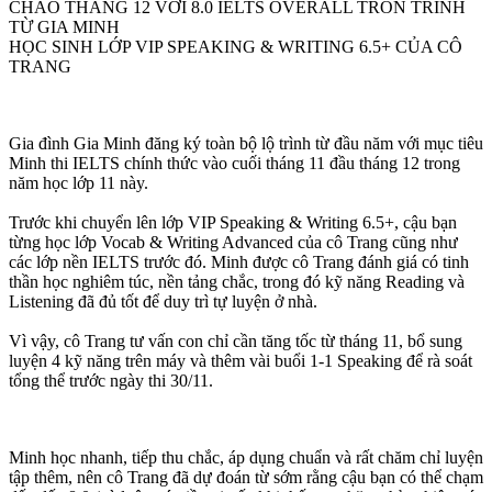
CHÀO THÁNG 12 VỚI 8.0 IELTS OVERALL TRÒN TRĨNH
TỪ GIA MINH
HỌC SINH LỚP VIP SPEAKING & WRITING 6.5+ CỦA CÔ
TRANG
Gia đình Gia Minh đăng ký toàn bộ lộ trình từ đầu năm với mục tiêu
Minh thi IELTS chính thức vào cuối tháng 11 đầu tháng 12 trong
năm học lớp 11 này.
Trước khi chuyển lên lớp VIP Speaking & Writing 6.5+, cậu bạn
từng học lớp Vocab & Writing Advanced của cô Trang cũng như
các lớp nền IELTS trước đó. Minh được cô Trang đánh giá có tinh
thần học nghiêm túc, nền tảng chắc, trong đó kỹ năng Reading và
Listening đã đủ tốt để duy trì tự luyện ở nhà.
Vì vậy, cô Trang tư vấn con chỉ cần tăng tốc từ tháng 11, bổ sung
luyện 4 kỹ năng trên máy và thêm vài buổi 1-1 Speaking để rà soát
tổng thể trước ngày thi 30/11.
Minh học nhanh, tiếp thu chắc, áp dụng chuẩn và rất chăm chỉ luyện
tập thêm, nên cô Trang đã dự đoán từ sớm rằng cậu bạn có thể chạm