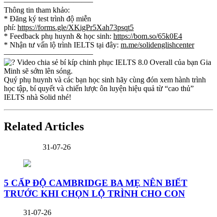
———————————–
Thông tin tham khảo:
* Đăng ký test trình độ miễn
phí:
https://forms.gle/XKigPr5Xah73psqt5
* Feedback phụ huynh & học sinh:
https://bom.so/65k0E4
* Nhận tư vấn lộ trình IELTS tại đây:
m.me/solidenglishcenter
———————————–
Video chia sẻ bí kíp chinh phục IELTS 8.0 Overall của bạn Gia
Minh sẽ sớm lên sóng.
Quý phụ huynh và các bạn học sinh hãy cùng đón xem hành trình
học tập, bí quyết và chiến lược ôn luyện hiệu quả từ “cao thủ”
IELTS nhà Solid nhé!
Related Articles
31-07-26
5 CẤP ĐỘ CAMBRIDGE BA MẸ NÊN BIẾT
TRƯỚC KHI CHỌN LỘ TRÌNH CHO CON
31-07-26