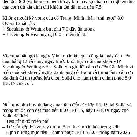
đến đến 8.0 (và luôn có niềm tin ấy khi thấy sự chăm chỉ nghiêm túc
của con) dù gia đình chỉ khiêm tốn đặt mục tiêu 7.5.
Không ngoài kỳ vọng của cô Trang, Minh nhận “trái ngọt” 8.0
Overall xuất sắc:
+
Speaking & Writing bứt phá 7.0 đầy ấn tượng
+
Listening & Reading đạt 9.0 – điểm tối đa
Vô cùng bất ngờ là ngày Minh nhận kết quả cũng là ngày đầu tiên
của tháng 12 và cũng ngay trước buổi học cuối của khóa VIP
Speaking & Writing 6.5+. Solid xin gửi lời cảm ơn đến Gia Minh vì
món quà kết khóa ý nghĩa dành tặng cô Trang và trung tâm, cảm ơn
gia đình đã tin tưởng lựa chọn Solid cho hành trình chinh phục 8.0
IELTS của con.
Nếu quý phụ huynh đang quan tâm đến các lớp IELTS tại Solid và
mong muốn con đạt mục tiêu 8.0+ IELTS, hãy INBOX ngay cho
Solid để được:
– Test trình độ miễn phí
–
Tư vấn xếp lớp & xây dựng lộ trình cá nhân hóa trong 24h
–
Định hướng mục tiêu – chinh phục IELTS 8.0+ trong năm 2026