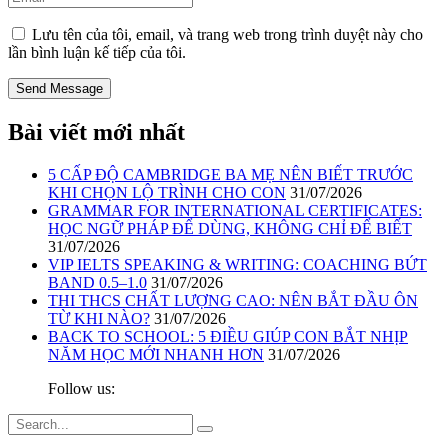
Lưu tên của tôi, email, và trang web trong trình duyệt này cho
lần bình luận kế tiếp của tôi.
Bài viết mới nhất
5 CẤP ĐỘ CAMBRIDGE BA MẸ NÊN BIẾT TRƯỚC
KHI CHỌN LỘ TRÌNH CHO CON
31/07/2026
GRAMMAR FOR INTERNATIONAL CERTIFICATES:
HỌC NGỮ PHÁP ĐỂ DÙNG, KHÔNG CHỈ ĐỂ BIẾT
31/07/2026
VIP IELTS SPEAKING & WRITING: COACHING BỨT
BAND 0.5–1.0
31/07/2026
THI THCS CHẤT LƯỢNG CAO: NÊN BẮT ĐẦU ÔN
TỪ KHI NÀO?
31/07/2026
BACK TO SCHOOL: 5 ĐIỀU GIÚP CON BẮT NHỊP
NĂM HỌC MỚI NHANH HƠN
31/07/2026
Follow us: