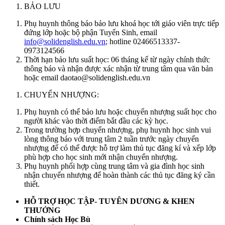
BẢO LƯU
Phụ huynh thông báo bảo lưu khoá học tới giáo viên trực tiếp
đứng lớp hoặc bộ phận Tuyển Sinh, email
info@solidenglish.edu.vn
; hotline 02466513337-
0973124566
Thời hạn bảo lưu suất học: 06 tháng kể từ ngày chính thức
thông báo và nhận được xác nhận từ trung tâm qua văn bản
hoặc email daotao@solidenglish.edu.vn
CHUYỂN NHƯỢNG:
Phụ huynh có thể bảo lưu hoặc chuyển nhượng suất học cho
người khác vào thời điểm bắt đầu các kỳ học.
Trong trường hợp chuyển nhượng, phụ huynh học sinh vui
lòng thông báo với trung tâm 2 tuần trước ngày chuyển
nhượng để có thể được hỗ trợ làm thủ tục đăng kí và xếp lớp
phù hợp cho học sinh mới nhận chuyển nhượng.
Phụ huynh phối hợp cùng trung tâm và gia đình học sinh
nhận chuyển nhượng để hoàn thành các thủ tục đăng ký cần
thiết.
HỖ TRỢ HỌC TẬP- TUYÊN DƯƠNG & KHEN
THƯỞNG
Chính sách Học Bù