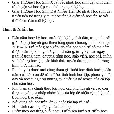
Giải Thưởng Học Sinh Xuất Sắc nhất: học sinh đạt tổng điểm
rèn luyện và học tập cao nhất trong cả kỳ học
Giải Thưởng Học Sinh Đạt Nhiều Tiến Bộ nhất: Học sinh đạt
nhiều tiến bộ trong ý thức học tập và điểm số học tập so với
thời điểm đầu mỗi kỳ học.
Hình thức liên lạc
Đầu năm học/ kỳ học, trước khi kỳ học bắt đầu, trung tâm sẽ
gửi tới phụ huynh giới thiệu tổng quan chương trình năm học
2019-2020 và thông báo xếp lớp của học sinh để bố mẹ nắm
được toàn bộ khung thời gian cả nămg, từng kỳ, các ngày
nghỉ lễ trong năm, chương trình học, giáo viên, học phí, chính
sách hỗ trợ học tập, các hình thức tuyên dương khen thưởng,
hình thức liên lạc.
Phụ huynh được mời cùng tham gia buổi học định hướng đầu
năm của các con để nắm được tình hình học tập, phương thức
dạy và học cũng như những mục tiêu và kế hoạch của cả lớp
cho năm học.
Khi tham gia chính thức lớp học, các phụ huynh và các con
được quyền gia nhập nhóm kín của lớp để nhận cập nhật mỗi
buổi học, bao gồm:
Nội dung bài học trên lớp & nhắc bài tập về nhà.
Hình ảnh các hoạt động của buổi học
Điểm theo dõi từng buổi học ( Điểm rèn luyện & điểm học