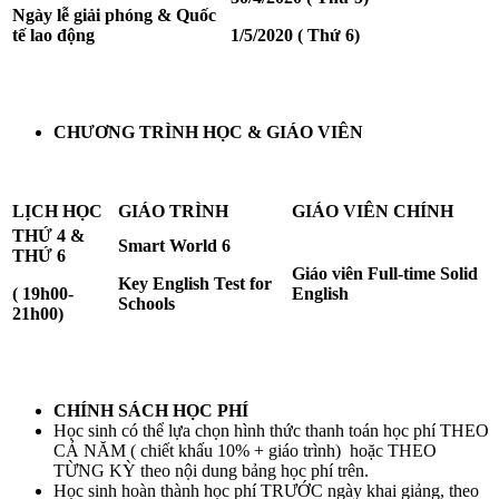
Ngày lễ giải phóng & Quốc
tế lao động
1/5/2020 ( Thứ 6)
CHƯƠNG TRÌNH HỌC & GIÁO VIÊN
LỊCH HỌC
GIÁO TRÌNH
GIÁO VIÊN CHÍNH
THỨ 4 &
Smart World 6
THỨ 6
Giáo viên Full-time Solid
Key English Test for
( 19h00-
English
Schools
21h00)
CHÍNH SÁCH HỌC PHÍ
Học sinh có thể lựa chọn hình thức thanh toán học phí THEO
CẢ NĂM ( chiết khấu 10% + giáo trình) hoặc THEO
TỪNG KỲ theo nội dung bảng học phí trên.
Học sinh hoàn thành học phí TRƯỚC ngày khai giảng, theo