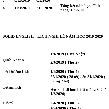
3
6/12/2019
6/3/2020
Tổng kết năm học- Chủ
4
11/3/2020
31/5/2020
nhật, 31/5/2020
SOLID ENGLISH – LỊCH NGHỈ LỄ NĂM HỌC 2019-2020
1/9/2019 ( Chủ Nhật)
Quốc Khánh
2/9/2019 ( Thứ 2)
Tết Dương Lịch
1/1/2020 ( Thứ 4)
22/1/2020 ( 28 tết) đến 31/1/2020 (
mùng 7 tết).
Tết âm lịch
Học sinh đi học lại từ mùng 8 tết (
1/2/2020)
Giỗ tổ
2/4/2020 ( Thứ 5)
30/4/2020 ( Thứ 5)