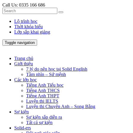
Call Us:
0335 166 686
Lộ trình học
Thời khóa biểu
Lớp sắp khai giảng
Toggle navigation
Trang chủ
Giới thiệu
7 lý do nên học tại Solid English
Tầm nhìn – Sứ mệnh
Các lớp học
Tiếng Anh Tiểu học
Tiếng Anh THCS
Tiếng Anh THPT
Luyện thi IELTS
Luyện thi Chuyên Anh – Song Bằng
Sự kiện
Sự kiện sắp diễn ra
Tất cả sự kiện
Solid-ers