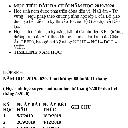
MỤC TIÊU ĐẦU RA CUỐI NĂM HỌC 2019-2020:
Học sinh nắm được phát triển đồng đều về: Ngữ âm – Từ
vựng – Ngữ pháp theo chương trình học lớp 6 của Bộ giáo
dục, tạo tiền đề cho kỳ thi vào 10 của Bộ Giáo dục và Đào
tạo.
Học sinh thành thạo kỹ năng bài thi Cambridge KET (tương
đương trình độ A1+ theo khung tham chiếu Trình độ Châu
Âu CEFR), bao gồm 4 kỹ năng: NGHE – NÓI – ĐỌC –
VIẾT.
TIMELINE NĂM HỌC:
LỚP SE 6
NĂM HỌC 2019-2020- Thời lượng: 88 buổi- 11 tháng
( Học sinh học xuyên suốt năm học từ tháng 7/2019 đến hết
tháng 5/2020)
KỲ
NGÀY BẮT
NGÀY KẾT
GHI CHÚ
HỌC
ĐẦU
THÚC
1
5/7/2019
18/9/2019
2
20/9/2019
4/12/2019