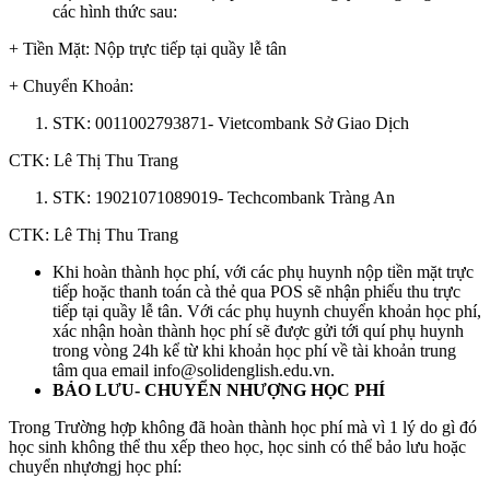
các hình thức sau:
+ Tiền Mặt: Nộp trực tiếp tại quầy lễ tân
+ Chuyển Khoản:
STK: 0011002793871- Vietcombank Sở Giao Dịch
CTK: Lê Thị Thu Trang
STK: 19021071089019- Techcombank Tràng An
CTK: Lê Thị Thu Trang
Khi hoàn thành học phí, với các phụ huynh nộp tiền mặt trực
tiếp hoặc thanh toán cà thẻ qua POS sẽ nhận phiếu thu trực
tiếp tại quầy lễ tân. Với các phụ huynh chuyển khoản học phí,
xác nhận hoàn thành học phí sẽ được gửi tới quí phụ huynh
trong vòng 24h kể từ khi khoản học phí về tài khoản trung
tâm qua email info@solidenglish.edu.vn.
BẢO LƯU- CHUYỂN NHƯỢNG HỌC PHÍ
Trong Trường hợp không đã hoàn thành học phí mà vì 1 lý do gì đó
học sinh không thể thu xếp theo học, học sinh có thể bảo lưu hoặc
chuyển nhựơngj học phí: