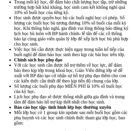
Trong mỗi kỳ học, để đảm bảo chất lượng học tập, trừ những
trường hợp bất khả kháng, học sinh cam kết không nghỉ quá
10% số buổi học của từng kỳ.
Học sinh được quyền học bù các buổi nghỉ học có phép. Số
lượng các buổi học bù tương đương 10% số buổi của mỗi kỳ
học. Khi thông báo nghỉ, gia đình vui lòng thông báo đăng ký
lịch học bù luôn với BP hành chính- lễ tân để các cô thông
báo lại cùng giáo viên quản lý lớp để xếp lịch học bù phù hợp
cho học sinh.
Việc học bù cần được thực hiện ngay trong tuần kế tiếp của
buổi nghỉ để đảm bảo học sinh theo kịp các bài học trên lớp.
Chính sách học phụ đạo
Với các học sinh cần được hỗ trợ thêm về học lực, để đảm
bảo theo kịp lớp trong khoá học, Giáo Viên đứng lớp sẽ đề
xuất với BP đào tạo cử nhận sự hỗ trợ phụ đạo thêm cho con
các kiến thức cần thiết để theo kịp tiến độ chung của lớp.
Số lượng các buổi phụ đạo MIỄN PHÍ là 10% số buổi học
của kỳ học.
Lịch học phụ đạo sẽ được thống nhất giữa gia đình và trung
tâm để đảm bảo hỗ trợ kịp thời nhất cho học sinh.
Báo cáo học tập- tình hình lớp học thường xuyên
Mỗi lớp học có 1 group kín update sau mỗi buổi học gồm các
phụ huynh và các học sinh chính thức tham gia lớp học, bao
gồm: