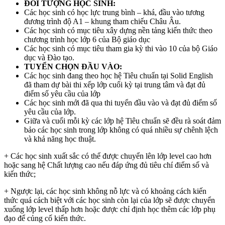
ĐỐI TƯỢNG HỌC SINH:
Các học sinh có học lực trung bình – khá, đầu vào tương
đương trình độ A1 – khung tham chiếu Châu Âu.
Các học sinh có mục tiêu xây dựng nền tảng kiến thức theo
chương trình học lớp 6 của Bộ giáo dục
Các học sinh có mục tiêu tham gia kỳ thi vào 10 của bộ Giáo
dục và Đào tạo.
TUYỂN CHỌN ĐẦU VÀO:
Các học sinh đang theo học hệ Tiêu chuẩn tại Solid English
đã tham dự bài thi xếp lớp cuối kỳ tại trung tâm và đạt đủ
điểm số yêu cầu của lớp
Các học sinh mới đã qua thi tuyển đầu vào và đạt đủ điểm số
yêu cầu của lớp.
Giữa và cuối mỗi kỳ các lớp hệ Tiêu chuẩn sẽ đều rà soát đảm
bảo các học sinh trong lớp không có quá nhiều sự chênh lệch
và khả năng học thuật.
+ Các học sinh xuất sắc có thể được chuyển lên lớp level cao hơn
hoặc sang hệ Chất lượng cao nếu đáp ứng đủ tiêu chí điểm số và
kiến thức;
+ Ngược lại, các học sinh không nỗ lực và có khoảng cách kiến
thức quá cách biệt với các học sinh còn lại của lớp sẽ được chuyển
xuống lớp level thấp hơn hoặc được chỉ định học thêm các lớp phụ
đạo để củng cố kiến thức.