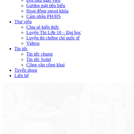
Đội ngũ giáo viên
Gương mặt tiêu biểu
Hoạt động ngoại khóa
Cảm nhận PH/HS
Thư viện
Chia sẻ kiến thức
Luyện Thi Lớp 10 – Đại học
Luyện thi chứng chỉ quốc tế
Videos
Tin tức
Tin tức chung
Tin tức Solid
Công văn công khai
Tuyển dụng
Liên hệ