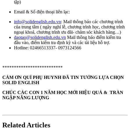
tập)
Email & Số điện thoại liên lạc:
info@solidenglish.edu.vn
: Mail thông báo các chương trình
của trung tâm ( ngày nghỉ lễ, chương trình học, chương trình
ngoại khoá, chương trình ưu đãi- chăm sóc khách hàng…)
daotao@solidenglish.edu.vn
Mail thông báo điểm kiểm tra
đầu vào, điểm kiểm tra định kỳ và các tài liệu hỗ trợ.
Hotline: 02466513337- 0973124566
**************************
CẢM ƠN QUÍ PHỤ HUYNH ĐÃ TIN TƯỞNG LỰA CHỌN
SOLID ENGLISH
CHÚC CÁC CON 1 NĂM HỌC MỚI HIỆU QUẢ & TRÀN
NGẬP NĂNG LƯỢNG
Related Articles