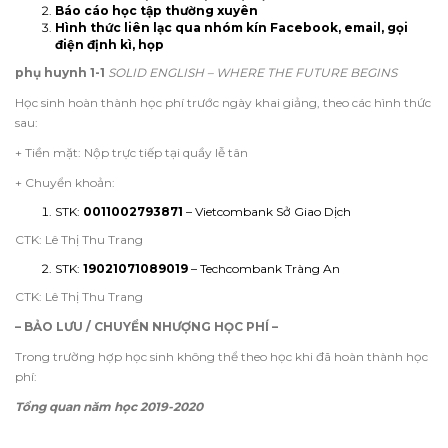
Báo cáo học tập thường xuyên
Hình thức liên lạc qua nhóm kín Facebook, email, gọi
điện định kì, họp
phụ huynh 1-1
SOLID ENGLISH – WHERE THE FUTURE BEGINS
Học sinh hoàn thành học phí trước ngày khai giảng, theo các hình thức
sau:
+ Tiền mặt: Nộp trực tiếp tại quầy lễ tân
+ Chuyển khoản:
STK:
0011002793871
– Vietcombank Sở Giao Dịch
CTK: Lê Thị Thu Trang
STK:
19021071089019
– Techcombank Tràng An
CTK: Lê Thị Thu Trang
– BẢO LƯU / CHUYỂN NHƯỢNG HỌC PHÍ –
Trong trường hợp học sinh không thể theo học khi đã hoàn thành học
phí:
Tổng quan năm học 2019-2020