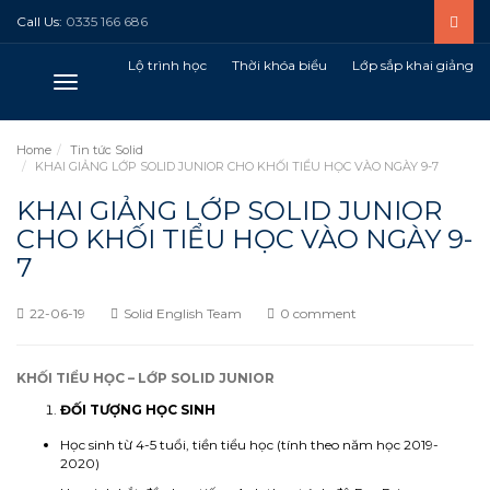
Call Us:
0335 166 686
Lộ trình học
Thời khóa biểu
Lớp sắp khai giảng
Toggle
navigation
Home
Tin tức Solid
KHAI GIẢNG LỚP SOLID JUNIOR CHO KHỐI TIỂU HỌC VÀO NGÀY 9-7
KHAI GIẢNG LỚP SOLID JUNIOR
CHO KHỐI TIỂU HỌC VÀO NGÀY 9-
7
22-06-19
Solid English Team
0 comment
KHỐI TIỂU HỌC – LỚP SOLID JUNIOR
ĐỐI TƯỢNG HỌC SINH
Học sinh từ 4-5 tuổi, tiền tiểu học (tính theo năm học 2019-
2020)