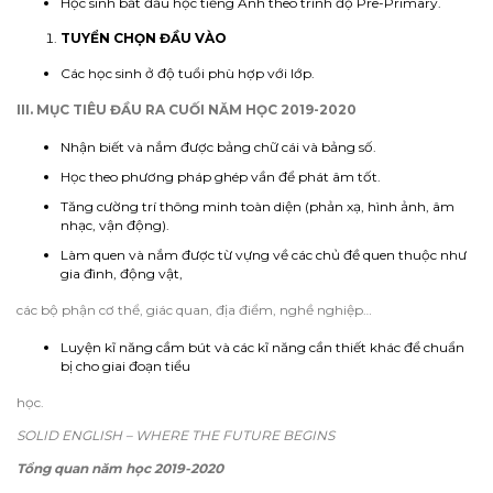
Học sinh bắt đầu học tiếng Anh theo trình độ Pre-Primary.
TUYỂN CHỌN ĐẦU VÀO
Các học sinh ở độ tuổi phù hợp với lớp.
III. MỤC TIÊU ĐẦU RA CUỐI NĂM HỌC 2019-2020
Nhận biết và nắm được bảng chữ cái và bảng số.
Học theo phương pháp ghép vần để phát âm tốt.
Tăng cường trí thông minh toàn diện (phản xạ, hình ảnh, âm
nhạc, vận động).
Làm quen và nắm được từ vựng về các chủ đề quen thuộc như
gia đình, động vật,
các bộ phận cơ thể, giác quan, địa điểm, nghề nghiệp…
Luyện kĩ năng cầm bút và các kĩ năng cần thiết khác để chuẩn
bị cho giai đoạn tiểu
học.
SOLID ENGLISH – WHERE THE FUTURE BEGINS
Tổng quan năm học 2019-2020