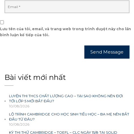
Lưu tên của tôi, email, và trang web trong trình duyệt này cho lần
bình luận kế tiếp của tôi.
Bài viết mới nhất
LUYỆN THI THCS CHẤT LƯỢNG CAO – TẠI SAO KHÔNG NÊN ĐỢI
TỚI LỚP 5 MỚI BẮT ĐẦU?
10/08/2026
LỘ TRÌNH CAMBRIDGE CHO HỌC SINH TIỂU HỌC – BA MẸ NÊN BẮT
ĐẦU TỪ ĐÂU?
10/08/2026
KỲ THI THỬ CAMBRIDGE – TOEFL – CLC NGÀY 15/8 TẠI SOLID