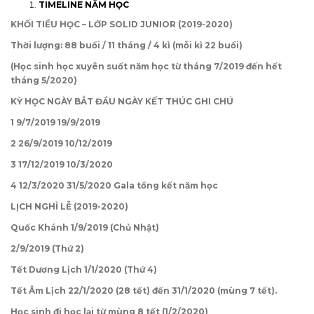
TIMELINE NĂM HỌC
KHỐI TIỂU HỌC – LỚP SOLID JUNIOR (2019-2020)
Thời lượng: 88 buổi / 11 tháng / 4 kì (mỗi kì 22 buổi)
(Học sinh học xuyên suốt năm học từ tháng 7/2019 đến hết
tháng 5/2020)
KỲ HỌC NGÀY BẮT ĐẦU NGÀY KẾT THÚC GHI CHÚ
1 9/7/2019 19/9/2019
2 26/9/2019 10/12/2019
3 17/12/2019 10/3/2020
4 12/3/2020 31/5/2020 Gala tổng kết năm học
LỊCH NGHỈ LỄ (2019-2020)
Quốc Khánh 1/9/2019 (Chủ Nhật)
2/9/2019 (Thứ 2)
Tết Dương Lịch 1/1/2020 (Thứ 4)
Tết Âm Lịch 22/1/2020 (28 tết) đến 31/1/2020 (mùng 7 tết).
Học sinh đi học lại từ mùng 8 tết (1/2/2020)