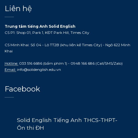
Liên hệ
Trung tâm tiếng Anh Solid English
CS P1: Shop 01, Park 1, KĐT Park Hill, Times City
CS Minh Khai: Số 04 - Lô TT2B (khu liền kề Times City) - Ngõ 622 Minh
Khai
Hotline:
033 516 6686 (bấm phím 1) - 0948 166 686 (Call/SMS/Zalo)
Email:
info@solidenglish.edu.vn
Facebook
Solid English Tiếng Anh THCS-THPT-
Ôn thi ĐH