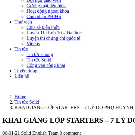
Đội ngũ giáo viên
Gương mặt tiêu biểu
Hoạt động ngoại khóa
Cảm nhận PH/HS
Thư viện
Chia sẻ kiến thức
Luyện Thi Lớp 10 – Đại học
Luyện thi chứng chỉ quốc tế
Videos
Tin tức
Tin tức chung
Tin tức Solid
Công văn công khai
Tuyển dụng
Liên hệ
Home
Tin tức Solid
KHAI GIẢNG LỚP STARTERS – 7 LÝ DO PHỤ HUYNH
KHAI GIẢNG LỚP STARTERS – 7 LÝ 
06-01-21
Solid English Team
0 comment