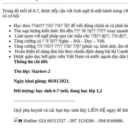
Trong độ tuổi từ 6-7, được tiếp cận với Anh ngữ là một hành trang
có cơ hội
Học theo ??ươ?? ??á? ??é? ?ầ? để viết đúng chính tả và phát âm
Thu nạp lượng kiến thức lên đến ??? ?ừ ?ự?? ??í?? xoay quanh
Làm quen với ngữ pháp qua các mẫu câu ??ẳ?? đị??, ??ủ đị??, ?
Tăng cường cả ? ?ĩ ?ă?? Nghe – Nói – Đọc – Viết.
Tăng cường ??í ??ô?? ???? ??à? ??ệ? (phản xạ, hình ảnh, âm n
Hoàn thiện kĩ năng làm bài theo chuẩn định dạng bài thi Camb
Được giáo dục bởi giáo viên Việt Nam và nước ngoài dày dặn
Thông tin chi tiết:
Tên lớp: Starters 2
Ngày khai giảng: 06/01/2021.
Đối tượng: học sinh 6-7 tuổi, đang học lớp 1,2
—————————————-
Quý phụ huynh và các bạn học sinh hãy LIÊN HỆ ngay để đư
Hotline: 024 66513337 – 097 3124566 – 094 8166686.