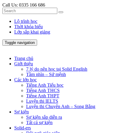
Call Us:
0335 166 686
Lộ trình học
Thời khóa biểu
Lớp sắp khai giảng
Toggle navigation
Trang chủ
Giới thiệu
7 lý do nên học tại Solid English
Tầm nhìn – Sứ mệnh
Các lớp học
Tiếng Anh Tiểu học
Tiếng Anh THCS
Tiếng Anh THPT
Luyện thi IELTS
Luyện thi Chuyên Anh – Song Bằng
Sự kiện
Sự kiện sắp diễn ra
Tất cả sự kiện
Solid-ers