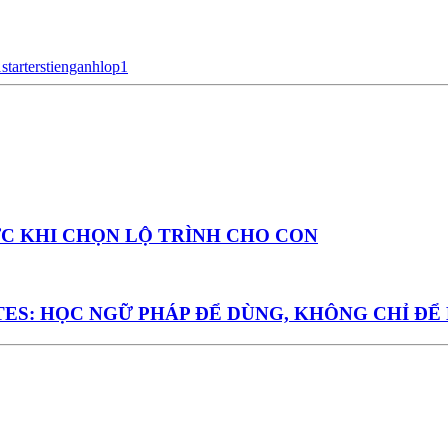
1
starters
tienganhlop1
ỚC KHI CHỌN LỘ TRÌNH CHO CON
S: HỌC NGỮ PHÁP ĐỂ DÙNG, KHÔNG CHỈ ĐỂ 