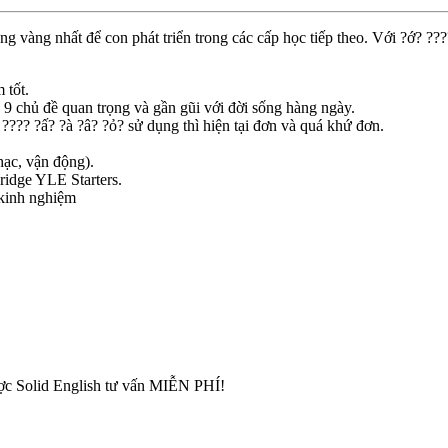
 vững vàng nhất để con phát triển trong các cấp học tiếp theo. Với 
 tốt.
 9 chủ đề quan trọng và gần gũi với đời sống hàng ngày.
??? ?ấ? ?à ?â? ?ỏ? sử dụng thì hiện tại đơn và quá khứ đơn.
hạc, vận động).
ridge YLE Starters.
 kinh nghiệm
ợc Solid English tư vấn MIỄN PHÍ!