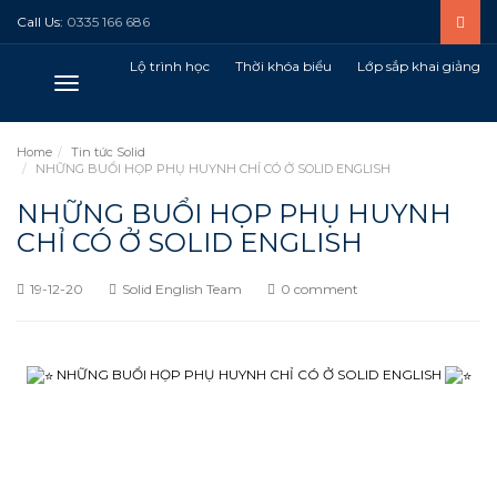
Call Us:
0335 166 686
Lộ trình học
Thời khóa biểu
Lớp sắp khai giảng
Toggle
navigation
Home
Tin tức Solid
NHỮNG BUỔI HỌP PHỤ HUYNH CHỈ CÓ Ở SOLID ENGLISH
NHỮNG BUỔI HỌP PHỤ HUYNH
CHỈ CÓ Ở SOLID ENGLISH
19-12-20
Solid English Team
0 comment
NHỮNG BUỔI HỌP PHỤ HUYNH CHỈ CÓ Ở SOLID ENGLISH