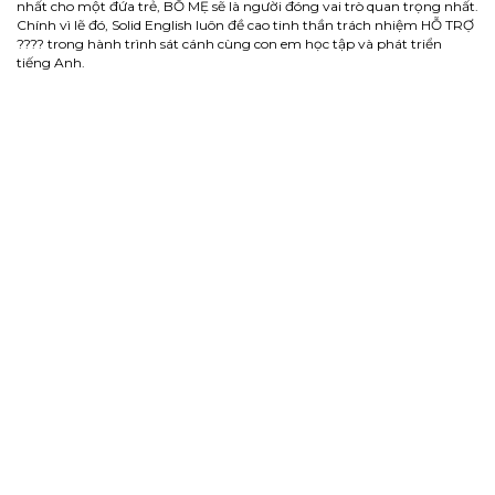
nhất cho một đứa trẻ, BỐ MẸ sẽ là người đóng vai trò quan trọng nhất.
Chính vì lẽ đó, Solid English luôn đề cao tinh thần trách nhiệm HỖ TRỢ
???? trong hành trình sát cánh cùng con em học tập và phát triển
tiếng Anh.