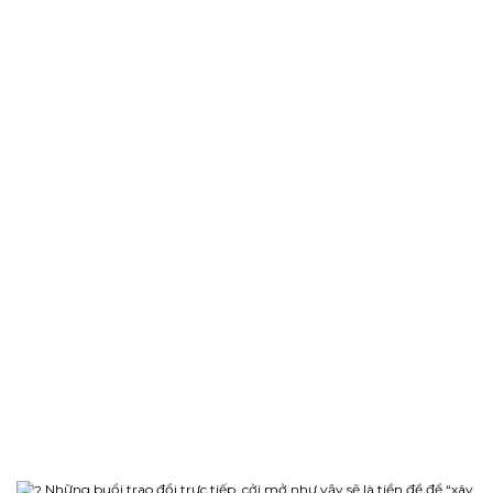
Những buổi trao đổi trực tiếp, cởi mở như vậy sẽ là tiền đề để “xây