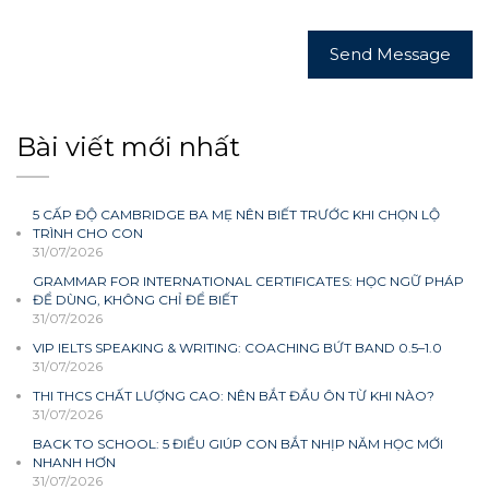
Bài viết mới nhất
5 CẤP ĐỘ CAMBRIDGE BA MẸ NÊN BIẾT TRƯỚC KHI CHỌN LỘ
TRÌNH CHO CON
31/07/2026
GRAMMAR FOR INTERNATIONAL CERTIFICATES: HỌC NGỮ PHÁP
ĐỂ DÙNG, KHÔNG CHỈ ĐỂ BIẾT
31/07/2026
VIP IELTS SPEAKING & WRITING: COACHING BỨT BAND 0.5–1.0
31/07/2026
THI THCS CHẤT LƯỢNG CAO: NÊN BẮT ĐẦU ÔN TỪ KHI NÀO?
31/07/2026
BACK TO SCHOOL: 5 ĐIỀU GIÚP CON BẮT NHỊP NĂM HỌC MỚI
NHANH HƠN
31/07/2026