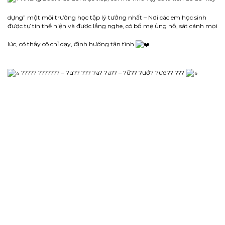
dựng” một môi trường học tập lý tưởng nhất – Nơi các em học sinh
được tự tin thể hiện và được lắng nghe, có bố mẹ ủng hộ, sát cánh mọi
lúc, có thầy cô chỉ dạy, định hướng tận tình
????? ??????? – ?ù?? ??? ?á? ?á?? – ?ữ?? ?ướ? ?ươ?? ???