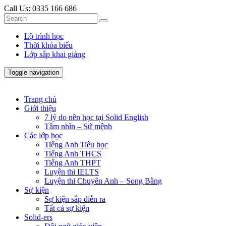
Call Us:
0335 166 686
Lộ trình học
Thời khóa biểu
Lớp sắp khai giảng
Toggle navigation
Trang chủ
Giới thiệu
7 lý do nên học tại Solid English
Tầm nhìn – Sứ mệnh
Các lớp học
Tiếng Anh Tiểu học
Tiếng Anh THCS
Tiếng Anh THPT
Luyện thi IELTS
Luyện thi Chuyên Anh – Song Bằng
Sự kiện
Sự kiện sắp diễn ra
Tất cả sự kiện
Solid-ers