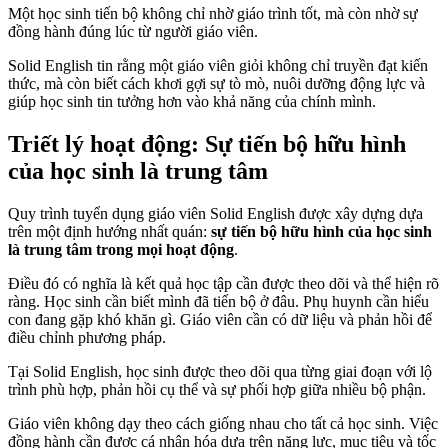
Một học sinh tiến bộ không chỉ nhờ giáo trình tốt, mà còn nhờ sự
đồng hành đúng lúc từ người giáo viên.
Solid English tin rằng một giáo viên giỏi không chỉ truyền đạt kiến
thức, mà còn biết cách khơi gợi sự tò mò, nuôi dưỡng động lực và
giúp học sinh tin tưởng hơn vào khả năng của chính mình.
Triết lý hoạt động: Sự tiến bộ hữu hình
của học sinh là trung tâm
Quy trình tuyển dụng giáo viên Solid English được xây dựng dựa
trên một định hướng nhất quán:
sự tiến bộ hữu hình của học sinh
là trung tâm trong mọi hoạt động
.
Điều đó có nghĩa là kết quả học tập cần được theo dõi và thể hiện rõ
ràng. Học sinh cần biết mình đã tiến bộ ở đâu. Phụ huynh cần hiểu
con đang gặp khó khăn gì. Giáo viên cần có dữ liệu và phản hồi để
điều chỉnh phương pháp.
Tại Solid English, học sinh được theo dõi qua từng giai đoạn với lộ
trình phù hợp, phản hồi cụ thể và sự phối hợp giữa nhiều bộ phận.
Giáo viên không dạy theo cách giống nhau cho tất cả học sinh. Việc
đồng hành cần được cá nhân hóa dựa trên năng lực, mục tiêu và tốc