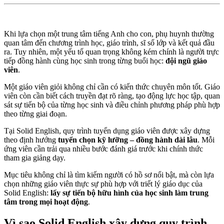
Khi lựa chọn một trung tâm tiếng Anh cho con, phụ huynh thường
quan tâm đến chương trình học, giáo trình, sĩ số lớp và kết quả đầu
ra. Tuy nhiên, một yếu tố quan trọng không kém chính là người trực
tiếp đồng hành cùng học sinh trong từng buổi học:
đội ngũ giáo
viên
.
Một giáo viên giỏi không chỉ cần có kiến thức chuyên môn tốt. Giáo
viên còn cần biết cách truyền đạt rõ ràng, tạo động lực học tập, quan
sát sự tiến bộ của từng học sinh và điều chỉnh phương pháp phù hợp
theo từng giai đoạn.
Tại Solid English, quy trình tuyển dụng giáo viên được xây dựng
theo định hướng
tuyển chọn kỹ lưỡng – đồng hành dài lâu
. Mỗi
ứng viên cần trải qua nhiều bước đánh giá trước khi chính thức
tham gia giảng dạy.
Mục tiêu không chỉ là tìm kiếm người có hồ sơ nổi bật, mà còn lựa
chọn những giáo viên thực sự phù hợp với triết lý giáo dục của
Solid English:
lấy sự tiến bộ hữu hình của học sinh làm trung
tâm trong mọi hoạt động
.
Vì sao Solid English xây dựng quy trình