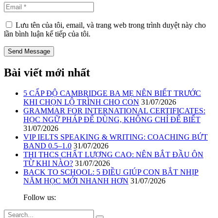
Lưu tên của tôi, email, và trang web trong trình duyệt này cho
lần bình luận kế tiếp của tôi.
Bài viết mới nhất
5 CẤP ĐỘ CAMBRIDGE BA MẸ NÊN BIẾT TRƯỚC
KHI CHỌN LỘ TRÌNH CHO CON
31/07/2026
GRAMMAR FOR INTERNATIONAL CERTIFICATES:
HỌC NGỮ PHÁP ĐỂ DÙNG, KHÔNG CHỈ ĐỂ BIẾT
31/07/2026
VIP IELTS SPEAKING & WRITING: COACHING BỨT
BAND 0.5–1.0
31/07/2026
THI THCS CHẤT LƯỢNG CAO: NÊN BẮT ĐẦU ÔN
TỪ KHI NÀO?
31/07/2026
BACK TO SCHOOL: 5 ĐIỀU GIÚP CON BẮT NHỊP
NĂM HỌC MỚI NHANH HƠN
31/07/2026
Follow us: