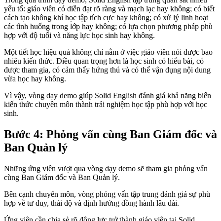
yếu tố: giáo viên có diễn đạt rõ ràng và mạch lạc hay không; có biết
cách tạo không khí học tập tích cực hay không; có xử lý linh hoạt
các tình huống trong lớp hay không; có lựa chọn phương pháp phù
hợp với độ tuổi và năng lực học sinh hay không.
Một tiết học hiệu quả không chỉ nằm ở việc giáo viên nói được bao
nhiêu kiến thức. Điều quan trọng hơn là học sinh có hiểu bài, có
được tham gia, có cảm thấy hứng thú và có thể vận dụng nội dung
vừa học hay không.
Vì vậy, vòng dạy demo giúp Solid English đánh giá khả năng biến
kiến thức chuyên môn thành trải nghiệm học tập phù hợp với học
sinh.
Bước 4: Phỏng vấn cùng Ban Giám đốc và
Ban Quản lý
Những ứng viên vượt qua vòng dạy demo sẽ tham gia phỏng vấn
cùng Ban Giám đốc và Ban Quản lý.
Bên cạnh chuyên môn, vòng phỏng vấn tập trung đánh giá sự phù
hợp về tư duy, thái độ và định hướng đồng hành lâu dài.
Ứng viên cần chia sẻ rõ động lực trở thành giáo viên tại Solid