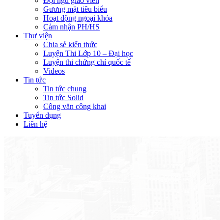
Đội ngũ giáo viên
Gương mặt tiêu biểu
Hoạt động ngoại khóa
Cảm nhận PH/HS
Thư viện
Chia sẻ kiến thức
Luyện Thi Lớp 10 – Đại học
Luyện thi chứng chỉ quốc tế
Videos
Tin tức
Tin tức chung
Tin tức Solid
Công văn công khai
Tuyển dụng
Liên hệ