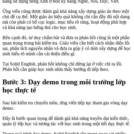
năng sử dụng tiếng Anh ở bốn kỹ năng Nghe, Nói, Đọc, Viết.
Ứng viên cũng được đánh giá khả năng xây dựng giáo án theo một
chủ đề cụ thể. Một giáo án hiệu quả không chỉ cần đầy đủ nội dung
mà còn phải có bố cục logic, mục tiêu rõ ràng, hoạt động phù hợp
và khả năng tạo hứng thú cho học sinh.
Bên cạnh đó, tư duy chấm bài và đưa ra phản hồi cũng là một phần
quan trọng trong bài kiểm tra. Giáo viên cần biết cách nhận diện lỗi
sai, phân tích nguyên nhân và đưa ra góp ý có tính xây dựng để học
sinh hiểu rõ mình cần cải thiện điều gì.
Tại Solid English, phản hồi không chỉ dừng lại ở việc chỉ ra lỗi.
Phản hồi cần giúp học sinh nhìn thấy hướng đi tiếp theo.
Bước 3: Dạy demo trong môi trường lớp
học thực tế
Sau bài kiểm tra chuyên môn, ứng viên tiếp tục tham gia vòng dạy
demo.
Đây là bước quan trọng để đánh giá khả năng truyền đạt kiến thức,
quản lý lớp học và tương tác với học sinh trong một tiết dạy thực tế.
Trong quá trình dạy demo, Solid English tập trung quan sát nhiều