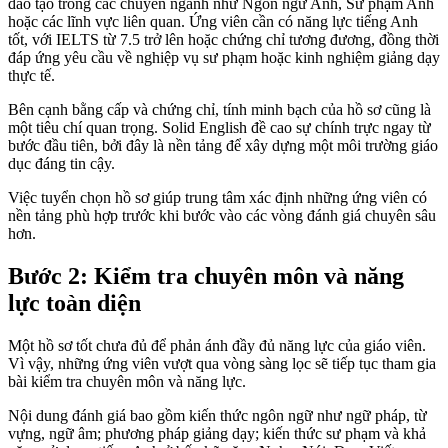
đào tạo trong các chuyên ngành như Ngôn ngữ Anh, Sư phạm Anh
hoặc các lĩnh vực liên quan. Ứng viên cần có năng lực tiếng Anh
tốt, với IELTS từ 7.5 trở lên hoặc chứng chỉ tương đương, đồng thời
đáp ứng yêu cầu về nghiệp vụ sư phạm hoặc kinh nghiệm giảng dạy
thực tế.
Bên cạnh bằng cấp và chứng chỉ, tính minh bạch của hồ sơ cũng là
một tiêu chí quan trọng. Solid English đề cao sự chính trực ngay từ
bước đầu tiên, bởi đây là nền tảng để xây dựng một môi trường giáo
dục đáng tin cậy.
Việc tuyển chọn hồ sơ giúp trung tâm xác định những ứng viên có
nền tảng phù hợp trước khi bước vào các vòng đánh giá chuyên sâu
hơn.
Bước 2: Kiểm tra chuyên môn và năng
lực toàn diện
Một hồ sơ tốt chưa đủ để phản ánh đầy đủ năng lực của giáo viên.
Vì vậy, những ứng viên vượt qua vòng sàng lọc sẽ tiếp tục tham gia
bài kiểm tra chuyên môn và năng lực.
Nội dung đánh giá bao gồm kiến thức ngôn ngữ như ngữ pháp, từ
vựng, ngữ âm; phương pháp giảng dạy; kiến thức sư phạm và khả