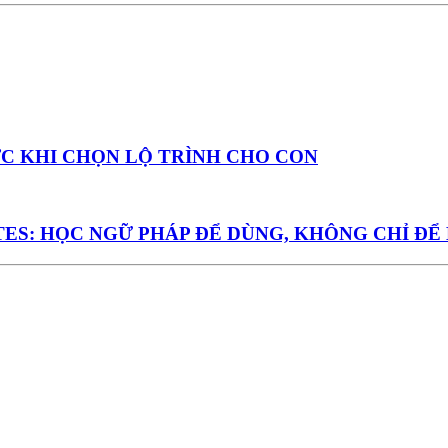
ỚC KHI CHỌN LỘ TRÌNH CHO CON
S: HỌC NGỮ PHÁP ĐỂ DÙNG, KHÔNG CHỈ ĐỂ 