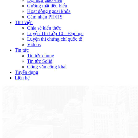
Đội ngũ giáo viên
Gương mặt tiêu biểu
Hoạt động ngoại khóa
Cảm nhận PH/HS
Thư viện
Chia sẻ kiến thức
Luyện Thi Lớp 10 – Đại học
Luyện thi chứng chỉ quốc tế
Videos
Tin tức
Tin tức chung
Tin tức Solid
Công văn công khai
Tuyển dụng
Liên hệ