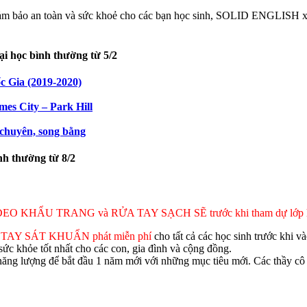
ảm bảo an toàn và sức khoẻ cho các bạn học sinh, SOLID ENGLISH xin p
ại học bình thường từ 5/2
Gia (2019-2020)
es City – Park Hill
chuyên, song bằng
 thường từ 8/2
ĐEO KHẨU TRANG và RỬA TAY SẠCH SẼ trước khi tham dự lớp học
 TAY SÁT KHUẨN phát miễn phí
cho tất cả các học sinh trước khi và
ức khỏe tốt nhất cho các con, gia đình và cộng đồng.
năng lượng để bắt đầu 1 năm mới với những mục tiêu mới. Các thầy cô x