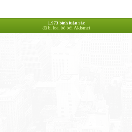
1.973 bình luận rác
đã bị loại bỏ bởi
Akismet