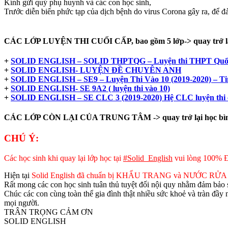
Kính gửi quý phụ huynh và các con học sinh,
Trước diễn biến phức tạp của dịch bệnh do virus Corona gây ra, để đ
CÁC LỚP LUYỆN THI CUỐI CẤP, bao gồm 5 lớp->
quay trở l
+
SOLID ENGLISH – SOLID THPTQG – Luyện thi THPT Quốc 
+
SOLID ENGLISH- LUYỆN ĐỀ CHUYÊN ANH
+
SOLID ENGLISH – SE9 – Luyện Thi Vào 10 (2019-2020) – Tim
+
SOLID ENGLISH- SE 9A2 ( luyện thi vào 10)
+
SOLID ENGLISH – SE CLC 3 (2019-2020) Hệ CLC luyện thi 
CÁC LỚP CÒN LẠI CỦA TRUNG TÂM -> quay trở lại học bình
CHÚ Ý:
Các học sinh khi quay lại lớp học tại
#
Solid_English
vui lòng 100% 
Hiện tại
Solid English đã chuẩn bị KHẨU TRANG và NƯỚC RỬA
Rất mong các con học sinh tuân thủ tuyệt đối nội quy nhằm đảm bảo s
Chúc các con cùng toàn thể gia đình thật nhiều sức khoẻ và tràn đầy 
mọi người.
TRÂN TRỌNG CẢM ƠN
SOLID ENGLISH