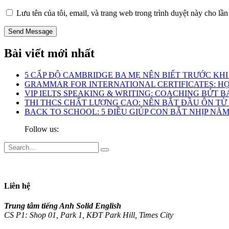
Lưu tên của tôi, email, và trang web trong trình duyệt này cho lần 
Bài viết mới nhất
5 CẤP ĐỘ CAMBRIDGE BA MẸ NÊN BIẾT TRƯỚC KH
GRAMMAR FOR INTERNATIONAL CERTIFICATES: HỌ
VIP IELTS SPEAKING & WRITING: COACHING BỨT BA
THI THCS CHẤT LƯỢNG CAO: NÊN BẮT ĐẦU ÔN TỪ
BACK TO SCHOOL: 5 ĐIỀU GIÚP CON BẮT NHỊP N
Follow us:
Liên hệ
Trung tâm tiếng Anh Solid English
CS P1: Shop 01, Park 1, KĐT Park Hill, Times City