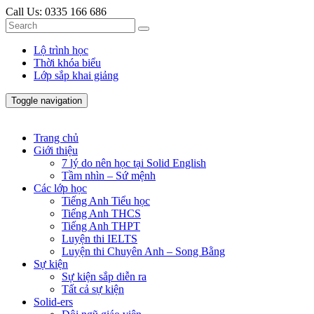
Call Us:
0335 166 686
Lộ trình học
Thời khóa biểu
Lớp sắp khai giảng
Toggle navigation
Trang chủ
Giới thiệu
7 lý do nên học tại Solid English
Tầm nhìn – Sứ mệnh
Các lớp học
Tiếng Anh Tiểu học
Tiếng Anh THCS
Tiếng Anh THPT
Luyện thi IELTS
Luyện thi Chuyên Anh – Song Bằng
Sự kiện
Sự kiện sắp diễn ra
Tất cả sự kiện
Solid-ers