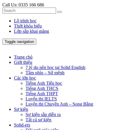
Call Us:
0335 166 686
Lộ trình học
Thời khóa biểu
Lớp sắp khai giảng
Toggle navigation
Trang chủ
Giới thiệu
7 lý do nên học tại Solid English
Tầm nhìn – Sứ mệnh
Các lớp học
Tiếng Anh Tiểu học
Tiếng Anh THCS
Tiếng Anh THPT
Luyện thi IELTS
Luyện thi Chuyên Anh – Song Bằng
Sự kiện
Sự kiện sắp diễn ra
Tất cả sự kiện
Solid-ers