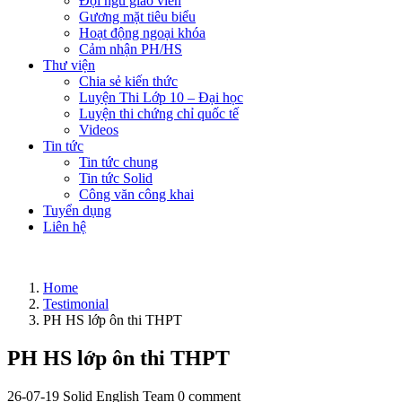
Đội ngũ giáo viên
Gương mặt tiêu biểu
Hoạt động ngoại khóa
Cảm nhận PH/HS
Thư viện
Chia sẻ kiến thức
Luyện Thi Lớp 10 – Đại học
Luyện thi chứng chỉ quốc tế
Videos
Tin tức
Tin tức chung
Tin tức Solid
Công văn công khai
Tuyển dụng
Liên hệ
Home
Testimonial
PH HS lớp ôn thi THPT
PH HS lớp ôn thi THPT
26-07-19
Solid English Team
0 comment