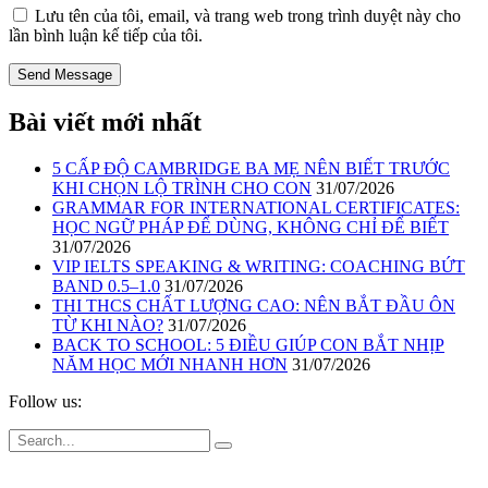
Lưu tên của tôi, email, và trang web trong trình duyệt này cho
lần bình luận kế tiếp của tôi.
Bài viết mới nhất
5 CẤP ĐỘ CAMBRIDGE BA MẸ NÊN BIẾT TRƯỚC
KHI CHỌN LỘ TRÌNH CHO CON
31/07/2026
GRAMMAR FOR INTERNATIONAL CERTIFICATES:
HỌC NGỮ PHÁP ĐỂ DÙNG, KHÔNG CHỈ ĐỂ BIẾT
31/07/2026
VIP IELTS SPEAKING & WRITING: COACHING BỨT
BAND 0.5–1.0
31/07/2026
THI THCS CHẤT LƯỢNG CAO: NÊN BẮT ĐẦU ÔN
TỪ KHI NÀO?
31/07/2026
BACK TO SCHOOL: 5 ĐIỀU GIÚP CON BẮT NHỊP
NĂM HỌC MỚI NHANH HƠN
31/07/2026
Follow us: