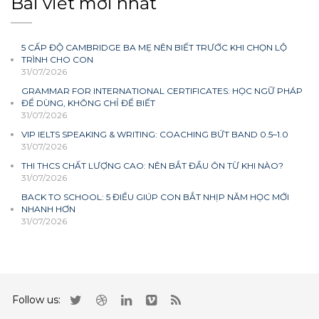
Bài viết mới nhất
5 CẤP ĐỘ CAMBRIDGE BA MẸ NÊN BIẾT TRƯỚC KHI CHỌN LỘ
TRÌNH CHO CON
31/07/2026
GRAMMAR FOR INTERNATIONAL CERTIFICATES: HỌC NGỮ PHÁP
ĐỂ DÙNG, KHÔNG CHỈ ĐỂ BIẾT
31/07/2026
VIP IELTS SPEAKING & WRITING: COACHING BỨT BAND 0.5–1.0
31/07/2026
THI THCS CHẤT LƯỢNG CAO: NÊN BẮT ĐẦU ÔN TỪ KHI NÀO?
31/07/2026
BACK TO SCHOOL: 5 ĐIỀU GIÚP CON BẮT NHỊP NĂM HỌC MỚI
NHANH HƠN
31/07/2026
Follow us: