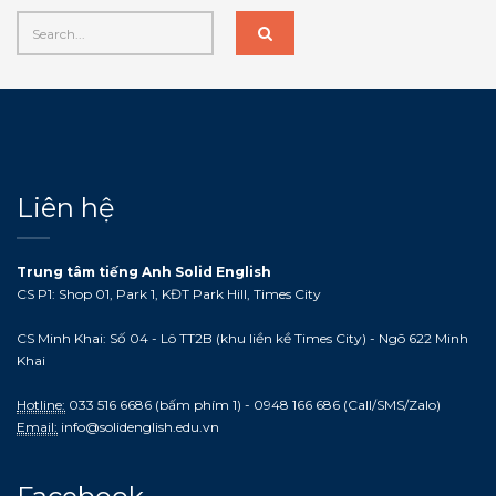
Liên hệ
Trung tâm tiếng Anh Solid English
CS P1: Shop 01, Park 1, KĐT Park Hill, Times City
CS Minh Khai: Số 04 - Lô TT2B (khu liền kề Times City) - Ngõ 622 Minh
Khai
Hotline:
033 516 6686 (bấm phím 1) - 0948 166 686 (Call/SMS/Zalo)
Email:
info@solidenglish.edu.vn