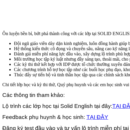
Ôn luyện bền bỉ, bứt phá thành công với các lớp tại SOLID ENGLISH
Đội ngũ giáo viên dày dặn kinh nghiệm, luôn đồng hành giúp bạn
Hệ thống kiến thức cô đọng và chuyên sâu, nâng cao kỹ năng là
Đánh giá miễn phí năng lực đầu vào, xây dựng lộ trình phù hợ
Môi trường học tập kỷ luật nhưng đầy sáng tạo, thoải mái, cho 
Các kỳ thi thử kết hợp với IDP được tổ chức thường xuyên đánh
Các chương trình hỗ trợ học tập như các buổi học phụ đạo, kho 
Thúc đẩy sự tiến bộ và tinh thần học tập qua các chính sách kh
Chi tiết lớp học và kỳ thi thử, Quý phụ huynh và các em học sinh vui
Các thông tin tham khảo:
Lộ trình các lớp học tại Solid English tại đây:
TẠI Đ
Feedback phụ huynh & học sinh:
TẠI ĐÂY
Đăng ký test đầu vào và tư vấn lộ trình miễn phí tạ