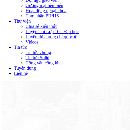
Đội ngũ giáo viên
Gương mặt tiêu biểu
Hoạt động ngoại khóa
Cảm nhận PH/HS
Thư viện
Chia sẻ kiến thức
Luyện Thi Lớp 10 – Đại học
Luyện thi chứng chỉ quốc tế
Videos
Tin tức
Tin tức chung
Tin tức Solid
Công văn công khai
Tuyển dụng
Liên hệ