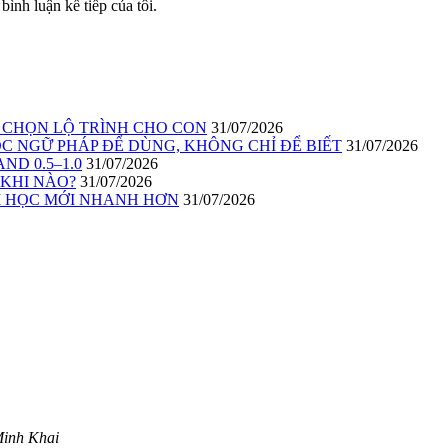
bình luận kế tiếp của tôi.
I CHỌN LỘ TRÌNH CHO CON
31/07/2026
C NGỮ PHÁP ĐỂ DÙNG, KHÔNG CHỈ ĐỂ BIẾT
31/07/2026
ND 0.5–1.0
31/07/2026
 KHI NÀO?
31/07/2026
ĂM HỌC MỚI NHANH HƠN
31/07/2026
Minh Khai