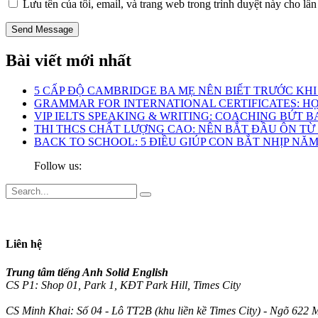
Lưu tên của tôi, email, và trang web trong trình duyệt này cho lần 
Bài viết mới nhất
5 CẤP ĐỘ CAMBRIDGE BA MẸ NÊN BIẾT TRƯỚC KH
GRAMMAR FOR INTERNATIONAL CERTIFICATES: HỌ
VIP IELTS SPEAKING & WRITING: COACHING BỨT BA
THI THCS CHẤT LƯỢNG CAO: NÊN BẮT ĐẦU ÔN TỪ
BACK TO SCHOOL: 5 ĐIỀU GIÚP CON BẮT NHỊP N
Follow us:
Liên hệ
Trung tâm tiếng Anh Solid English
CS P1: Shop 01, Park 1, KĐT Park Hill, Times City
CS Minh Khai: Số 04 - Lô TT2B (khu liền kề Times City) - Ngõ 622 