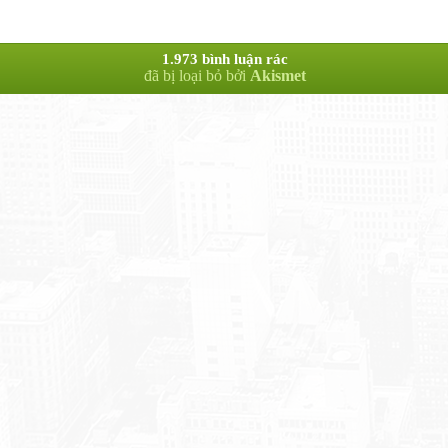
1.973 bình luận rác
đã bị loại bỏ bởi
Akismet