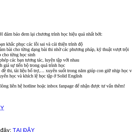
 đảm bảo đem lại chương trình học hiệu quả nhất bởi:
 khắc phục các lỗi sai và cải thiện trình độ
m bài cho từng dạng bài thi nhờ các phương pháp, kỹ thuật vượt trội
p cho từng học sinh
phép các bạn tương tác, luyện tập với nhau
 giá sự tiến bộ trong quá trình học
đề thi, tài liệu bổ trợ,… xuyên suốt trong năm giúp con giữ nhịp học 
uyến học và khích lệ học tập ở Solid English
 lòng liên hệ hotline hoặc inbox fanpage để nhận được tư vấn thêm!
ÂY
i đây:
TẠI ĐÂY