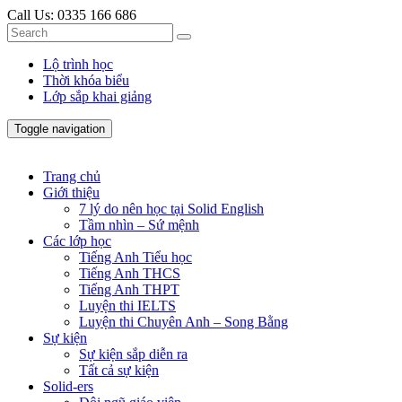
Call Us:
0335 166 686
Lộ trình học
Thời khóa biểu
Lớp sắp khai giảng
Toggle navigation
Trang chủ
Giới thiệu
7 lý do nên học tại Solid English
Tầm nhìn – Sứ mệnh
Các lớp học
Tiếng Anh Tiểu học
Tiếng Anh THCS
Tiếng Anh THPT
Luyện thi IELTS
Luyện thi Chuyên Anh – Song Bằng
Sự kiện
Sự kiện sắp diễn ra
Tất cả sự kiện
Solid-ers