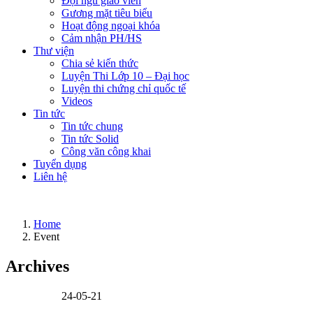
Đội ngũ giáo viên
Gương mặt tiêu biểu
Hoạt động ngoại khóa
Cảm nhận PH/HS
Thư viện
Chia sẻ kiến thức
Luyện Thi Lớp 10 – Đại học
Luyện thi chứng chỉ quốc tế
Videos
Tin tức
Tin tức chung
Tin tức Solid
Công văn công khai
Tuyển dụng
Liên hệ
Home
Event
Archives
24-05-21