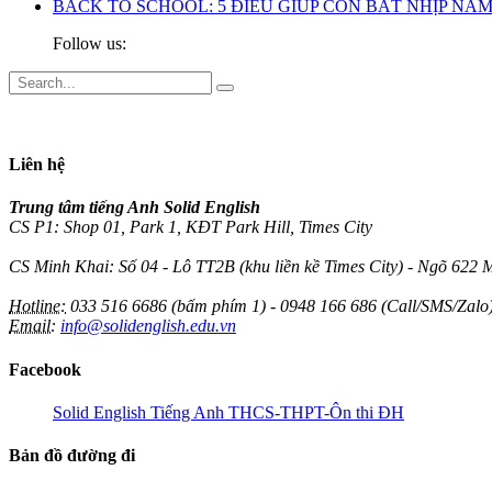
BACK TO SCHOOL: 5 ĐIỀU GIÚP CON BẮT NHỊP N
Follow us:
Liên hệ
Trung tâm tiếng Anh Solid English
CS P1: Shop 01, Park 1, KĐT Park Hill, Times City
CS Minh Khai: Số 04 - Lô TT2B (khu liền kề Times City) - Ngõ 622 
Hotline:
033 516 6686 (bấm phím 1) - 0948 166 686 (Call/SMS/Zalo
Email:
info@solidenglish.edu.vn
Facebook
Solid English Tiếng Anh THCS-THPT-Ôn thi ĐH
Bản đồ đường đi