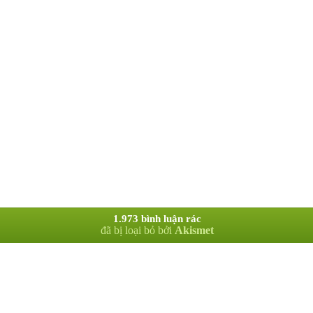
1.973 bình luận rác
đã bị loại bỏ bởi
Akismet