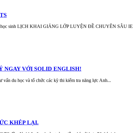
TS
và các bạn học sinh LỊCH KHAI GIẢNG LỚP LUYỆN ĐỀ CHUYÊN SÂ
Ý NGAY VỚI SOLID ENGLISH!
ấn du học và tổ chức các kỳ thi kiểm tra năng lực Anh...
ỨC KHÉP LẠI.