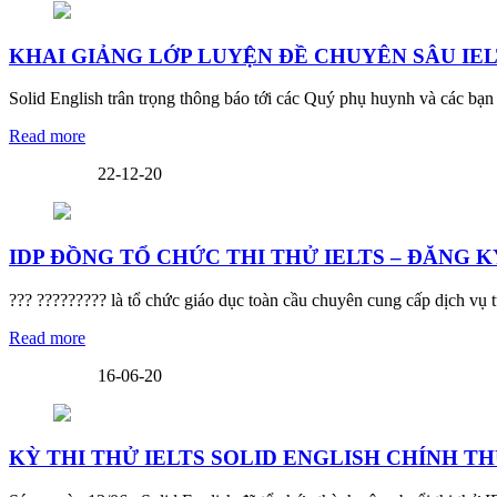
KHAI GIẢNG LỚP LUYỆN ĐỀ CHUYÊN SÂU IEL
Solid English trân trọng thông báo tới các Quý phụ huynh 
Read more
22-12-20
IDP ĐỒNG TỔ CHỨC THI THỬ IELTS – ĐĂNG K
??? ????????? là tổ chức giáo dục toàn cầu chuyên cung cấp dịch vụ tư v
Read more
16-06-20
KỲ THI THỬ IELTS SOLID ENGLISH CHÍNH TH