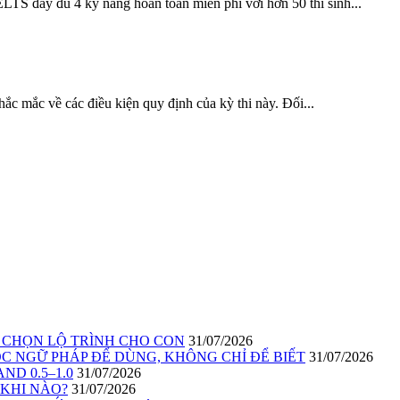
ELTS đầy đủ 4 kỹ năng hoàn toàn miễn phí với hơn 50 thí sinh...
hắc mắc về các điều kiện quy định của kỳ thi này. Đối...
I CHỌN LỘ TRÌNH CHO CON
31/07/2026
C NGỮ PHÁP ĐỂ DÙNG, KHÔNG CHỈ ĐỂ BIẾT
31/07/2026
ND 0.5–1.0
31/07/2026
 KHI NÀO?
31/07/2026