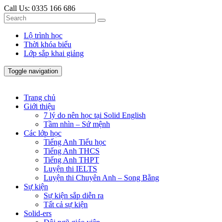
Call Us:
0335 166 686
Lộ trình học
Thời khóa biểu
Lớp sắp khai giảng
Toggle navigation
Trang chủ
Giới thiệu
7 lý do nên học tại Solid English
Tầm nhìn – Sứ mệnh
Các lớp học
Tiếng Anh Tiểu học
Tiếng Anh THCS
Tiếng Anh THPT
Luyện thi IELTS
Luyện thi Chuyên Anh – Song Bằng
Sự kiện
Sự kiện sắp diễn ra
Tất cả sự kiện
Solid-ers