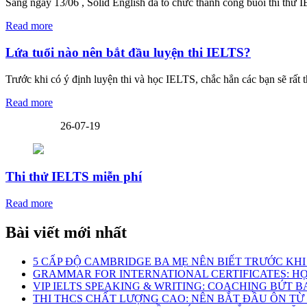
Sáng ngày 13/06 , Solid English đã tổ chức thành công buổi thi thử I
Read more
Lứa tuổi nào nên bắt đầu luyện thi IELTS?
Trước khi có ý định luyện thi và học IELTS, chắc hẳn các bạn sẽ rất t
Read more
26-07-19
Thi thử IELTS miễn phí
Read more
Bài viết mới nhất
5 CẤP ĐỘ CAMBRIDGE BA MẸ NÊN BIẾT TRƯỚC KH
GRAMMAR FOR INTERNATIONAL CERTIFICATES: HỌ
VIP IELTS SPEAKING & WRITING: COACHING BỨT BA
THI THCS CHẤT LƯỢNG CAO: NÊN BẮT ĐẦU ÔN TỪ