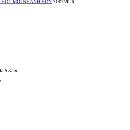
ĂM HỌC MỚI NHANH HƠN
31/07/2026
Minh Khai
)