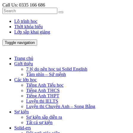
Call Us:
0335 166 686
Lộ trình học
Thời khóa biểu
Lớp sắp khai giảng
Toggle navigation
Trang chủ
Giới thiệu
7 lý do nên học tại Solid English
Tầm nhìn – Sứ mệnh
Các lớp học
Tiếng Anh Tiểu học
Tiếng Anh THCS
Tiếng Anh THPT
Luyện thi IELTS
Luyện thi Chuyên Anh – Song Bằng
Sự kiện
Sự kiện sắp diễn ra
Tất cả sự kiện
Solid-ers