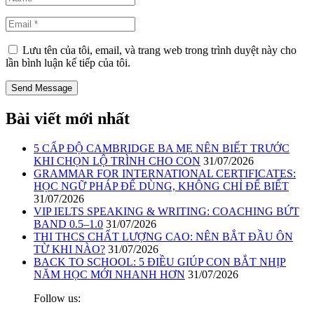
Lưu tên của tôi, email, và trang web trong trình duyệt này cho
lần bình luận kế tiếp của tôi.
Bài viết mới nhất
5 CẤP ĐỘ CAMBRIDGE BA MẸ NÊN BIẾT TRƯỚC
KHI CHỌN LỘ TRÌNH CHO CON
31/07/2026
GRAMMAR FOR INTERNATIONAL CERTIFICATES:
HỌC NGỮ PHÁP ĐỂ DÙNG, KHÔNG CHỈ ĐỂ BIẾT
31/07/2026
VIP IELTS SPEAKING & WRITING: COACHING BỨT
BAND 0.5–1.0
31/07/2026
THI THCS CHẤT LƯỢNG CAO: NÊN BẮT ĐẦU ÔN
TỪ KHI NÀO?
31/07/2026
BACK TO SCHOOL: 5 ĐIỀU GIÚP CON BẮT NHỊP
NĂM HỌC MỚI NHANH HƠN
31/07/2026
Follow us: