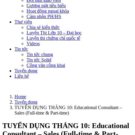
Đội ngũ giáo viên
Gương mặt tiêu biểu
Hoạt động ngoại khóa
Cảm nhận PH/HS
Thư viện
Chia sẻ kiến thức
Luyện Thi Lớp 10 – Đại học
Luyện thi chứng chỉ quốc tế
Videos
Tin tức
Tin tức chung
Tin tức Solid
Công văn công khai
Tuyển dụng
Liên hệ
Home
Tuyển dụng
TUYỂN DỤNG THÁNG 10: Educational Consultant –
Sales (Full-time & Part-time)
TUYỂN DỤNG THÁNG 10: Educational
Consultant – Sales (Full-time & Part-