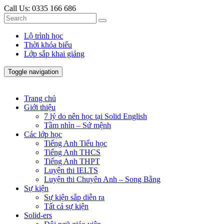
Call Us:
0335 166 686
Lộ trình học
Thời khóa biểu
Lớp sắp khai giảng
Toggle navigation
Trang chủ
Giới thiệu
7 lý do nên học tại Solid English
Tầm nhìn – Sứ mệnh
Các lớp học
Tiếng Anh Tiểu học
Tiếng Anh THCS
Tiếng Anh THPT
Luyện thi IELTS
Luyện thi Chuyên Anh – Song Bằng
Sự kiện
Sự kiện sắp diễn ra
Tất cả sự kiện
Solid-ers