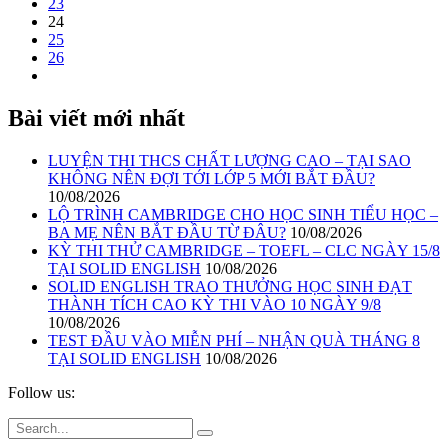
23
24
25
26
Bài viết mới nhất
LUYỆN THI THCS CHẤT LƯỢNG CAO – TẠI SAO
KHÔNG NÊN ĐỢI TỚI LỚP 5 MỚI BẮT ĐẦU?
10/08/2026
LỘ TRÌNH CAMBRIDGE CHO HỌC SINH TIỂU HỌC –
BA MẸ NÊN BẮT ĐẦU TỪ ĐÂU?
10/08/2026
KỲ THI THỬ CAMBRIDGE – TOEFL – CLC NGÀY 15/8
TẠI SOLID ENGLISH
10/08/2026
SOLID ENGLISH TRAO THƯỞNG HỌC SINH ĐẠT
THÀNH TÍCH CAO KỲ THI VÀO 10 NGÀY 9/8
10/08/2026
TEST ĐẦU VÀO MIỄN PHÍ – NHẬN QUÀ THÁNG 8
TẠI SOLID ENGLISH
10/08/2026
Follow us: