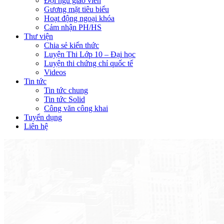
Đội ngũ giáo viên
Gương mặt tiêu biểu
Hoạt động ngoại khóa
Cảm nhận PH/HS
Thư viện
Chia sẻ kiến thức
Luyện Thi Lớp 10 – Đại học
Luyện thi chứng chỉ quốc tế
Videos
Tin tức
Tin tức chung
Tin tức Solid
Công văn công khai
Tuyển dụng
Liên hệ