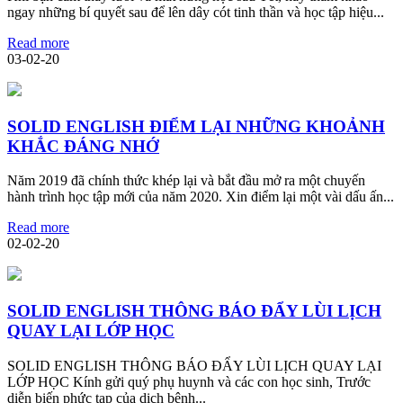
ngay những bí quyết sau để lên dây cót tinh thần và học tập hiệu...
Read more
03-02-20
SOLID ENGLISH ĐIỂM LẠI NHỮNG KHOẢNH
KHẮC ĐÁNG NHỚ
Năm 2019 đã chính thức khép lại và bắt đầu mở ra một chuyến
hành trình học tập mới của năm 2020. Xin điểm lại một vài dấu ấn...
Read more
02-02-20
SOLID ENGLISH THÔNG BÁO ĐẨY LÙI LỊCH
QUAY LẠI LỚP HỌC
SOLID ENGLISH THÔNG BÁO ĐẨY LÙI LỊCH QUAY LẠI
LỚP HỌC Kính gửi quý phụ huynh và các con học sinh, Trước
diễn biến phức tạp của dịch bệnh...