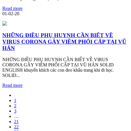
Read more
01-02-20
NHỮNG ĐIỀU PHỤ HUYNH CẦN BIẾT VỀ
VIRUS CORONA GÂY VIÊM PHỔI CẤP TẠI VŨ
HÁN
NHỮNG ĐIỀU PHỤ HUYNH CẦN BIẾT VỀ VIRUS
CORONA GÂY VIÊM PHỔI CẤP TẠI VŨ HÁN SOLID
ENGLISH khuyến khích các con đeo khẩu trang khi đi học.
SOLID...
Read more
1
2
3
…
21
22