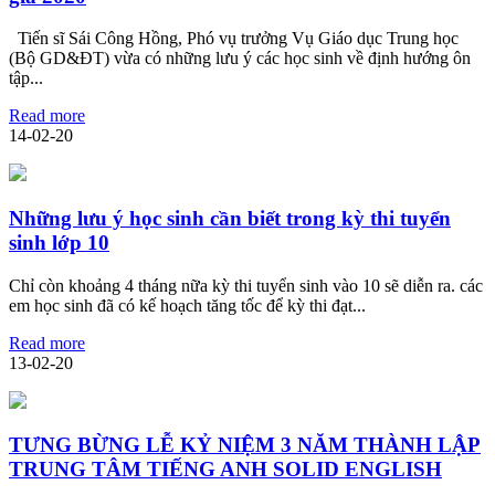
Tiến sĩ Sái Công Hồng, Phó vụ trưởng Vụ Giáo dục Trung học
(Bộ GD&ĐT) vừa có những lưu ý các học sinh về định hướng ôn
tập...
Read more
14-02-20
Những lưu ý học sinh cần biết trong kỳ thi tuyển
sinh lớp 10
Chỉ còn khoảng 4 tháng nữa kỳ thi tuyển sinh vào 10 sẽ diễn ra. các
em học sinh đã có kế hoạch tăng tốc để kỳ thi đạt...
Read more
13-02-20
TƯNG BỪNG LỄ KỶ NIỆM 3 NĂM THÀNH LẬP
TRUNG TÂM TIẾNG ANH SOLID ENGLISH