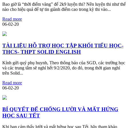
Bao giờ là “thời điểm vàng” để 2k9 luyện thi? Nên luyện thi như thế
nào cho hiệu quả để tự tin giành điểm cao trong kỳ thi vào...
Read more
06-02-20
TÀI LIỆU HỖ TRỢ HỌC TẬP KHỐI TIỂU HỌC-
THCS- THPT SOLID ENGLISH
Kính gửi quý phụ huynh, Theo thông báo của SGD, các trường học
và các trung tâm sẽ nghỉ hết 9/2/2020, do đó, trong thời gian nghỉ
trên Solid...
Read more
06-02-20
BÍ QUYẾT ĐỂ CHỐNG LƯỜI VÀ MẤT HỨNG
HỌC SAU TẾT
Khi bạn cảm thấy lười và mất hứng học sau Tết, hãy tham khảo